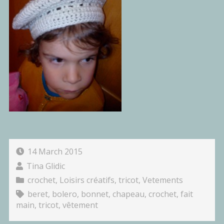
14 March 2015
Tina Glidic
crochet
,
Loisirs créatifs
,
tricot
,
Vetements
beret
,
bolero
,
bonnet
,
chapeau
,
crochet
,
fait
main
,
tricot
,
vêtement