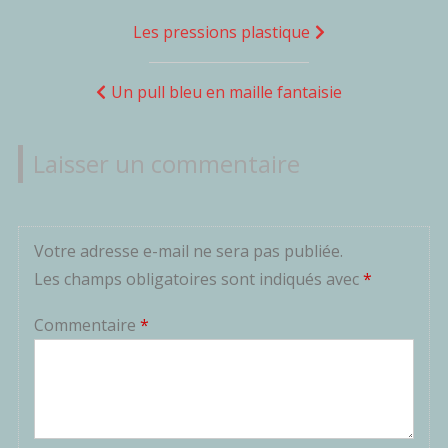
Navigation
Les pressions plastique
de
l’article
Un pull bleu en maille fantaisie
Laisser un commentaire
Votre adresse e-mail ne sera pas publiée.
Les champs obligatoires sont indiqués avec
*
Commentaire
*