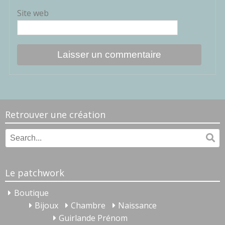
Site web
Retrouver une création
Search
Se
for:
Le patchwork
Boutique
Bijoux
Chambre
Naissance
Guirlande Prénom