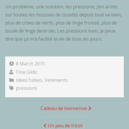
Un problème, une solution, les pressions, j’en ai mis
sur toutes les housses de couette depuis tout va bien,
plus de crises de nerfs, plus de linge froissé, plus de
boule de linge demi sec. Les pressions kam, je peux
dire que ça m’a facilité la vie de tous les jours.
8 March 2015
Tina Glidic
Idées futées
,
Vetements
pressions
Navigation
Cadeau de bienvenue
de
l’article
Un peu de tricot