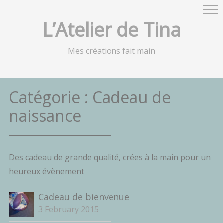
L’Atelier de Tina
Mes créations fait main
Catégorie :
Cadeau de
naissance
Des cadeau de grande qualité, crées à la main pour un
heureux évènement
Cadeau de bienvenue
3 February 2015