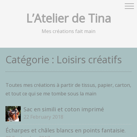
L’Atelier de Tina
Mes créations fait main
Catégorie :
Loisirs créatifs
Toutes mes créations à partir de tissus, papier, carton,
et tout ce qui se me tombe sous la main
Sac en simili et coton imprimé
22 February 2018
Écharpes et châles blancs en points fantaisie.