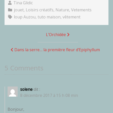
Tina Glidic
jouet
,
Loisirs créatifs
,
Nature
,
Vetements
loup Auzou
,
tuto maison
,
vêtement
Navigation
L’Orchidée
de
l’article
Dans la serre… la première fleur d’Epiphyllum
5 Comments
solene
dit :
8 décembre 2017 à 15 h 08 min
Bonjour,