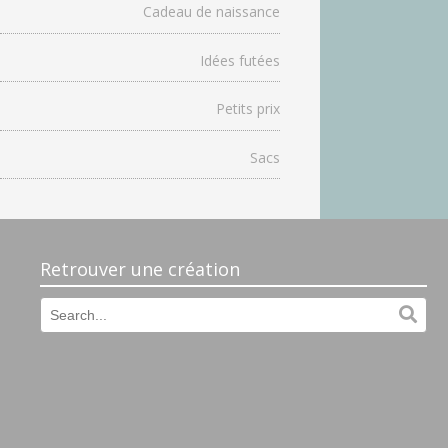
Cadeau de naissance
Idées futées
Petits prix
Sacs
Retrouver une création
Search
Sear
for: