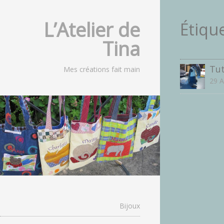
L’Atelier de
Étique
Tina
Tut
Mes créations fait main
29 A
Bijoux