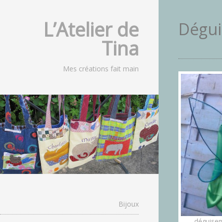
L’Atelier de
Dégui
Tina
Mes créations fait main
Bijoux
déguisem