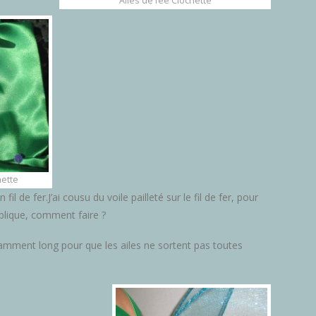
Ailes de fée Clochette
hette
l de fer.J’ai cousu du voile pailleté sur le fil de fer, pour
plique, comment faire ?
isamment long pour que les ailes ne sortent pas toutes