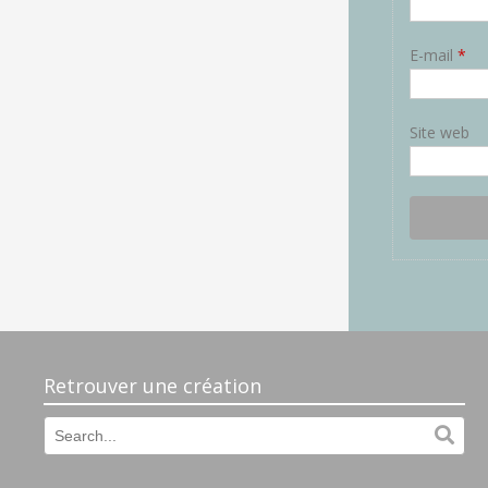
E-mail
*
Site web
Retrouver une création
Search
Sear
for: