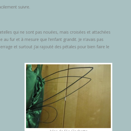
acilement suivre.
etelles qui ne sont pas nouées, mais croisées et attachées
le au fur et à mesure que l’enfant grandit. Je n’avais pas
errage et surtout j’ai rajouté des pétales pour bien faire le