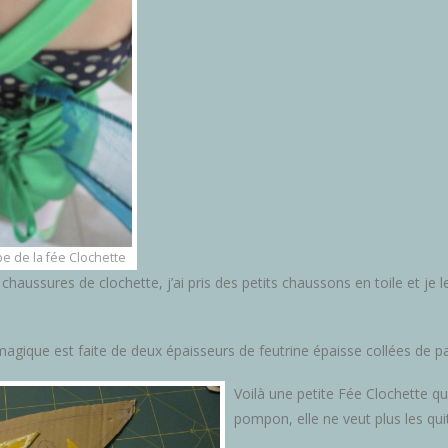
be de la fée Clochette
 chaussures de clochette, j’ai pris des petits chaussons en toile et je
agique est faite de deux épaisseurs de feutrine épaisse collées de par
Voilà une petite Fée Clochette qui
pompon, elle ne veut plus les quit