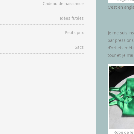
Cadeau de naissance
C’est en angla
Idées futées
Petits prix
Je me suis in
par pressions 
Sacs
d’œillets méta
tour et je n’ai
Robe de fée