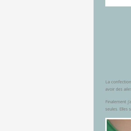
La confection 
avoir des ail
Finalement j’
seules. Elles 