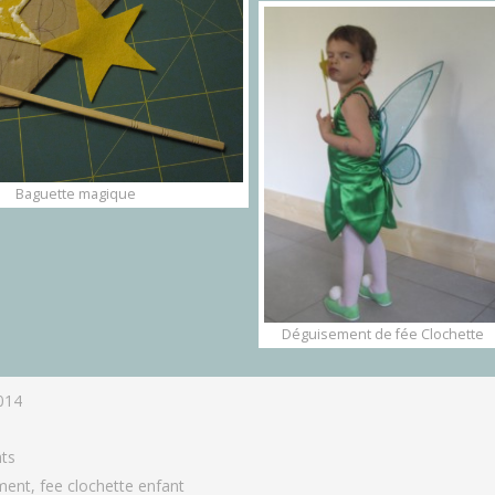
Baguette magique
Déguisement de fée Clochette
014
ts
ment
,
fee clochette enfant