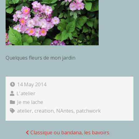
Quelques fleurs de mon jardin
14 May 2014
L'atelier
Je me lache
atelier
,
creation
,
NAntes
,
patchwork
Navigation
Classique ou bandana, les bavoirs.