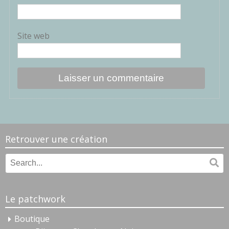
Site web
Retrouver une création
Search
Se
for:
Le patchwork
Boutique