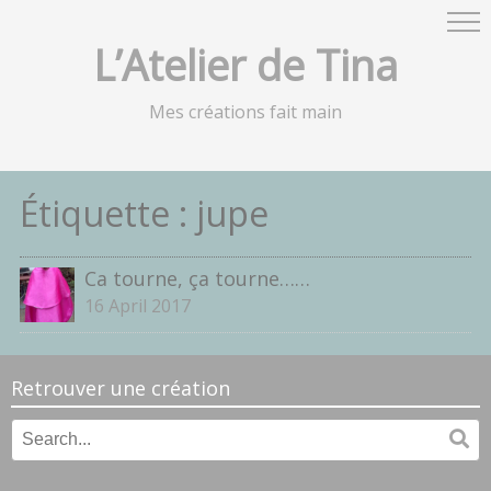
L’Atelier de Tina
Mes créations fait main
Étiquette :
jupe
Ca tourne, ça tourne……
16 April 2017
Retrouver une création
Search
Se
for: