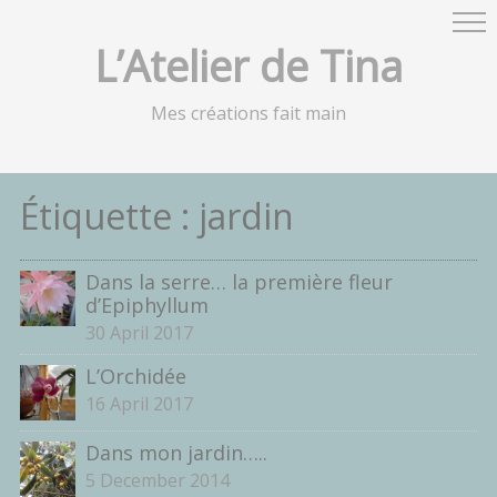
L’Atelier de Tina
Mes créations fait main
Étiquette :
jardin
Dans la serre… la première fleur
d’Epiphyllum
30 April 2017
L’Orchidée
16 April 2017
Dans mon jardin…..
5 December 2014