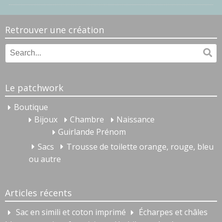
Retrouver une création
Search
Se
for:
Le patchwork
Boutique
Bijoux
Chambre
Naissance
Guirlande Prénom
Sacs
Trousse de toilette orange, rouge, bleu
ou autre
Articles récents
Sac en simili et coton imprimé
Écharpes et châles