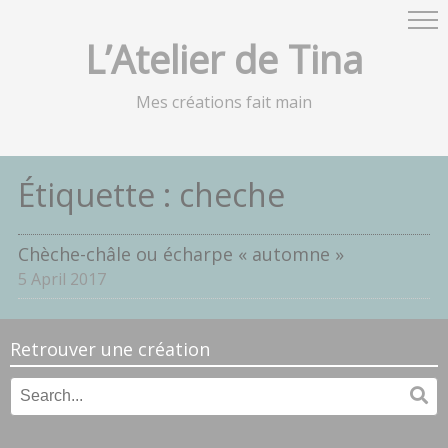
L’Atelier de Tina
Mes créations fait main
Étiquette :
cheche
Chèche-châle ou écharpe « automne »
5 April 2017
Retrouver une création
Search
Se
for: